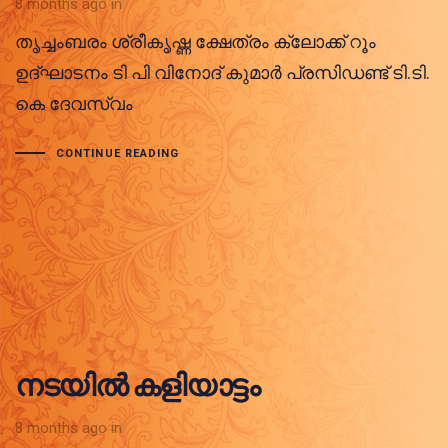
8 months ago
in
തൃച്ചംബരം ശ്രീകൃഷ്ണ ക്ഷേത്രം ക്ലോക്ക് റൂം
ഉദ്ഘാടനം ടി പി വിനോദ് കുമാർ പ്രസിഡണ്ട് ടി.ടി.
കെ ദേവസ്വം
CONTINUE READING
നടയിൽ കളിയാട്ടം
8 months ago
in