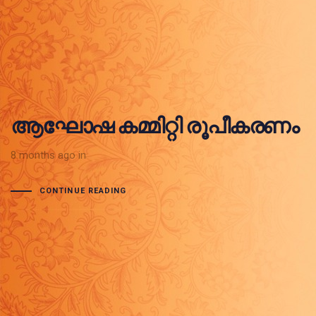
ആഘോഷ കമ്മിറ്റി രൂപീകരണം
8 months ago
in
CONTINUE READING