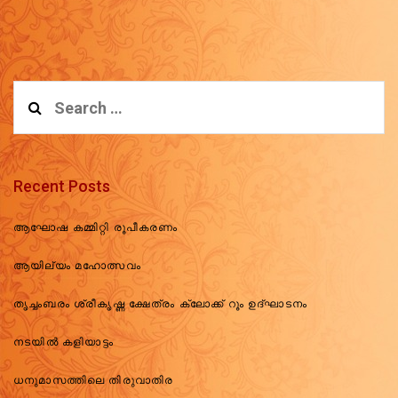
Search
for:
Recent Posts
ആഘോഷ കമ്മിറ്റി രൂപീകരണം
ആയില്യം മഹോത്സവം
തൃച്ചംബരം ശ്രീകൃഷ്ണ ക്ഷേത്രം ക്ലോക്ക് റൂം ഉദ്ഘാടനം
നടയിൽ കളിയാട്ടം
ധനുമാസത്തിലെ തിരുവാതിര