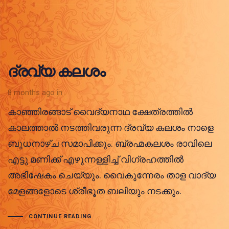
ദ്രവ്യ കലശം
8 months ago
in
കാഞ്ഞിരങ്ങാട് വൈദ്യനാഥ ക്ഷേത്രത്തിൽ
കാലത്താൽ നടത്തിവരുന്ന ദ്രവ്യ കലശം നാളെ
ബുധനാഴ്ച സമാപിക്കും. ബ്രഹ്മകലശം രാവിലെ
എട്ടു മണിക്ക് എഴുന്നള്ളിച്ച് വിഗ്രഹത്തിൽ
അഭിഷേകം ചെയ്യും. വൈകുന്നേരം താള വാദ്യ
മേളങ്ങളോടെ ശ്രീഭൂത ബലിയും നടക്കും.
CONTINUE READING