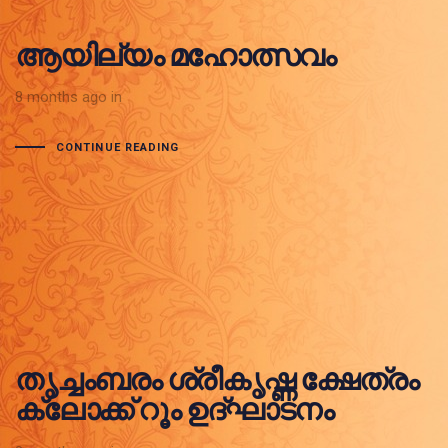
ആയില്യം മഹോത്സവം
8 months ago
in
CONTINUE READING
തൃച്ചംബരം ശ്രീകൃഷ്ണ ക്ഷേത്രം
ക്ലോക്ക് റൂം ഉദ്ഘാടനം