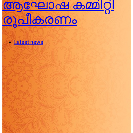
ആഘോഷ കമ്മിറ്റി
രൂപീകരണം
Latest news