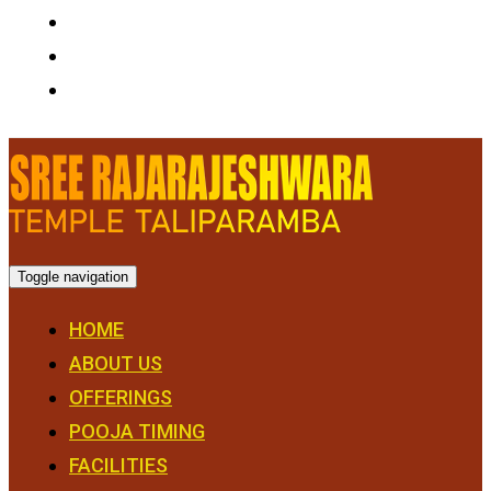
Toggle navigation
HOME
ABOUT US
OFFERINGS
POOJA TIMING
FACILITIES