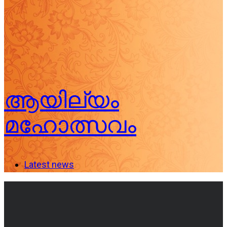
ആയില്യം
മഹോത്സവം
Latest news